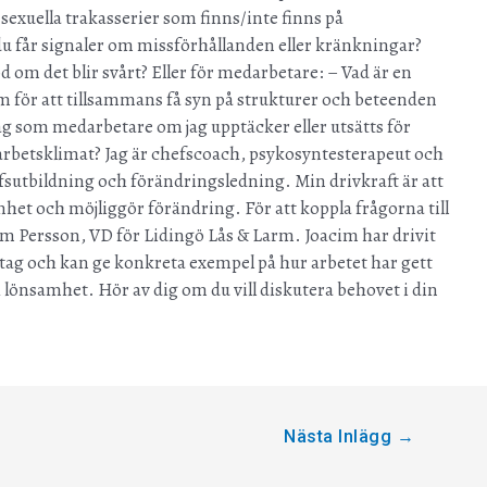
xuella trakasserier som finns/inte finns på
u får signaler om missförhållanden eller kränkningar?
öd om det blir svårt? Eller för medarbetare: – Vad är en
m för att tillsammans få syn på strukturer och beteenden
 jag som medarbetare om jag upptäcker eller utsätts för
t arbetsklimat? Jag är chefscoach, psykosyntesterapeut och
fsutbildning och förändringsledning. Min drivkraft är att
het och möjliggör förändring. För att koppla frågorna till
im Persson, VD för Lidingö Lås & Larm. Joacim har drivit
etag och kan ge konkreta exempel på hur arbetet har gett
 lönsamhet. Hör av dig om du vill diskutera behovet i din
Nästa Inlägg
→