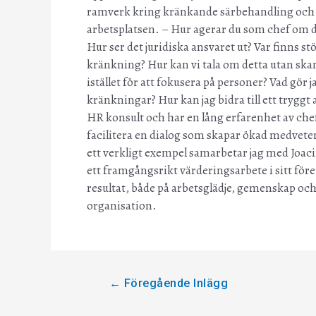
ramverk kring kränkande särbehandling och se
arbetsplatsen. – Hur agerar du som chef om d
Hur ser det juridiska ansvaret ut? Var finns st
kränkning? Hur kan vi tala om detta utan ska
istället för att fokusera på personer? Vad gör
kränkningar? Hur kan jag bidra till ett trygg
HR konsult och har en lång erfarenhet av che
facilitera en dialog som skapar ökad medveten
ett verkligt exempel samarbetar jag med Joac
ett framgångsrikt värderingsarbete i sitt för
resultat, både på arbetsglädje, gemenskap och
organisation.
←
Föregående Inlägg