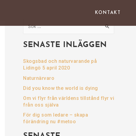
KONTAKT
S
ö
SENASTE INLÄGGEN
k
e
Skogsbad och naturvarande på
f
Lidingö 5 april 2020
t
Naturnärvaro
e
Did you know the world is dying
r
Om vi flyr från världens tillstånd flyr vi
:
från oss själva
För dig som ledare – skapa
förändring nu #metoo