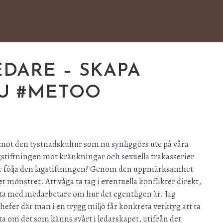
EDARE – SKAPA
U #METOO
ot den tystnadskultur som nu synliggörs ute på våra
tiftningen mot kränkningar och sexuella trakasserier
inte följa den lagstiftningen? Genom den uppmärksamhet
et mönstret. Att våga ta tag i eventuella konflikter direkt,
ata med medarbetare om hur det egentligen är. Jag
efer där man i en trygg miljö får konkreta verktyg att ta
ta om det som känns svårt i ledarskapet, utifrån det