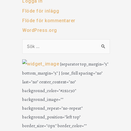
Logga in
Flöde för inlägg
Flöde för kommentarer
WordPress.org
S
ö
[separator top_margin="5"
k
bottom_margin="5" ] [one_full spacing="no"
e
last="no" center_content="no"
f
background_color="#292c30"
t
background_image=""
e
background_repeat="no-repeat"
r
background_position="left top"
:
border_size="0px" border_color=""