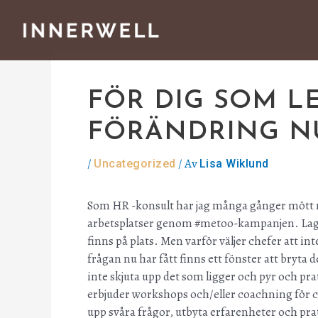
Inläggsnavigering
Hoppa
till
innehåll
FÖR DIG SOM L
FÖRÄNDRING N
/
/ Av
Uncategorized
Lisa Wiklund
Som HR -konsult har jag många gånger mött m
arbetsplatser genom #metoo-kampanjen. Lags
finns på plats. Men varför väljer chefer att 
frågan nu har fått finns ett fönster att bryta d
inte skjuta upp det som ligger och pyr och pr
erbjuder workshops och/eller coachning för ch
upp svåra frågor, utbyta erfarenheter och pra