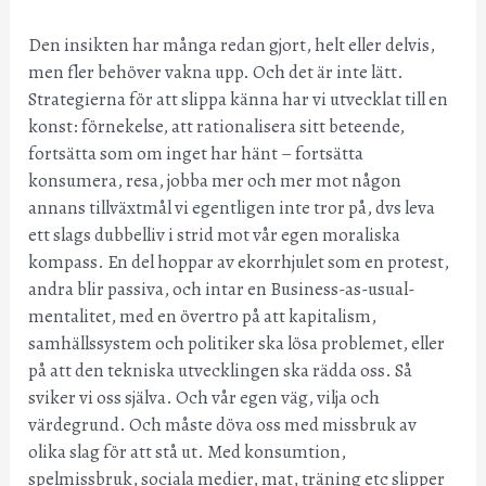
Den insikten har många redan gjort, helt eller delvis,
men fler behöver vakna upp. Och det är inte lätt.
Strategierna för att slippa känna har vi utvecklat till en
konst: förnekelse, att rationalisera sitt beteende,
fortsätta som om inget har hänt – fortsätta
konsumera, resa, jobba mer och mer mot någon
annans tillväxtmål vi egentligen inte tror på, dvs leva
ett slags dubbelliv i strid mot vår egen moraliska
kompass. En del hoppar av ekorrhjulet som en protest,
andra blir passiva, och intar en Business-as-usual-
mentalitet, med en övertro på att kapitalism,
samhällssystem och politiker ska lösa problemet, eller
på att den tekniska utvecklingen ska rädda oss. Så
sviker vi oss själva. Och vår egen väg, vilja och
värdegrund. Och måste döva oss med missbruk av
olika slag för att stå ut. Med konsumtion,
spelmissbruk, sociala medier, mat, träning etc slipper