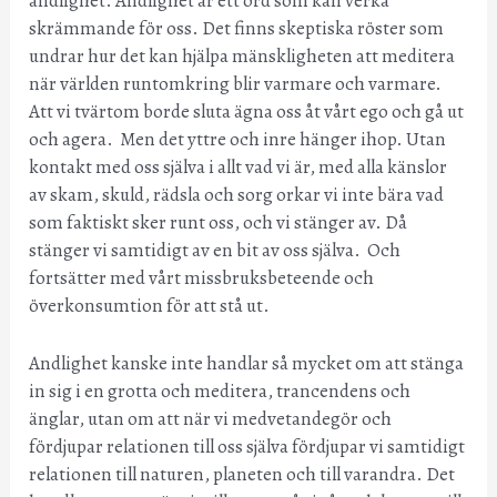
andlighet. Andlighet är ett ord som kan verka
skrämmande för oss. Det finns skeptiska röster som
undrar hur det kan hjälpa mänskligheten att meditera
när världen runtomkring blir varmare och varmare.
Att vi tvärtom borde sluta ägna oss åt vårt ego och gå ut
och agera. Men det yttre och inre hänger ihop. Utan
kontakt med oss själva i allt vad vi är, med alla känslor
av skam, skuld, rädsla och sorg orkar vi inte bära vad
som faktiskt sker runt oss, och vi stänger av. Då
stänger vi samtidigt av en bit av oss själva. Och
fortsätter med vårt missbruksbeteende och
överkonsumtion för att stå ut.
Andlighet kanske inte handlar så mycket om att stänga
in sig i en grotta och meditera, trancendens och
änglar, utan om att när vi medvetandegör och
fördjupar relationen till oss själva fördjupar vi samtidigt
relationen till naturen, planeten och till varandra. Det