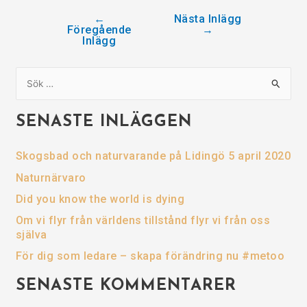
←
Nästa Inlägg
Föregående
→
Inlägg
S
ö
SENASTE INLÄGGEN
k
e
Skogsbad och naturvarande på Lidingö 5 april 2020
f
Naturnärvaro
t
e
Did you know the world is dying
r
Om vi flyr från världens tillstånd flyr vi från oss
:
själva
För dig som ledare – skapa förändring nu #metoo
SENASTE KOMMENTARER