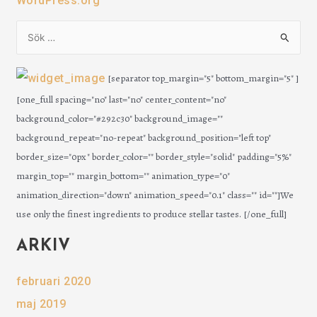
WordPress.org
S
ö
k
[separator top_margin="5" bottom_margin="5" ]
e
[one_full spacing="no" last="no" center_content="no"
f
background_color="#292c30" background_image=""
t
background_repeat="no-repeat" background_position="left top"
e
border_size="0px" border_color="" border_style="solid" padding="5%"
r
margin_top="" margin_bottom="" animation_type="0"
:
animation_direction="down" animation_speed="0.1" class="" id=""]We
use only the finest ingredients to produce stellar tastes. [/one_full]
ARKIV
februari 2020
maj 2019