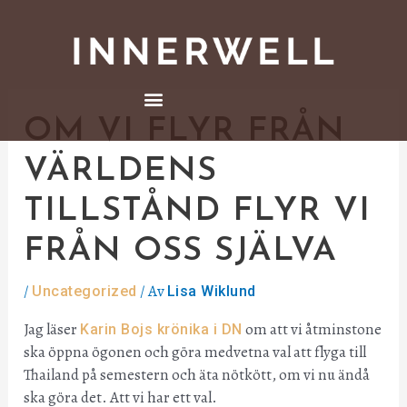
Inläggsnavigering
Hoppa
till
innehåll
Meny
OM VI FLYR FRÅN
VÄRLDENS
TILLSTÅND FLYR VI
FRÅN OSS SJÄLVA
/
/ Av
Uncategorized
Lisa Wiklund
Jag läser
om att vi åtminstone
Karin Bojs krönika i DN
ska öppna ögonen och göra medvetna val att flyga till
Thailand på semestern och äta nötkött, om vi nu ändå
ska göra det. Att vi har ett val.