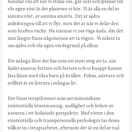
handlar om att när vi stillar oss, går inåt och lyssnar till
vår egen röst är det planeten vi hör. Vi är alla en del av
samma röst, av samma smärta. Det är själva
anledningen till att vi flyr, men det är när vi delar den
som kraften väcks. Nu närmar vi oss vägs ända, där det
inte längre finns någonstans att ta vägen. Vi måste ta
oss själva och vår egen värdegrund på allvar.
För många låter det här som ett stort steg att ta, när
hjulet snurrar fortare och fortare och vi knappt hinner
läsa läxan med våra barn på kvällen. Fokus, närvaro och
stillhet är en lyxvara i mångas liv.
Det finns terapiformer som ser människans
existentiella livsutmaning, andlighet och behov av
naturen i ett holistiskt perspektiv. Med rötter i den
existentiella och transpersonella psykologin tas dessa
villkor in i terapiarbetet, eftersom det är en del av vad